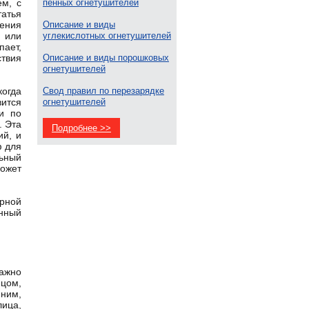
ем, с
пенных огнетушителей
татья
шения
Описание и виды
х или
углекислотных огнетушителей
пает,
ствия
Описание и виды порошковых
огнетушителей
когда
Свод правил по перезарядке
ится
огнетушителей
ти по
. Эта
Подробнее >>
ий, и
ф для
льный
ожет
рной
нный
ажно
ицом,
мним,
лица,