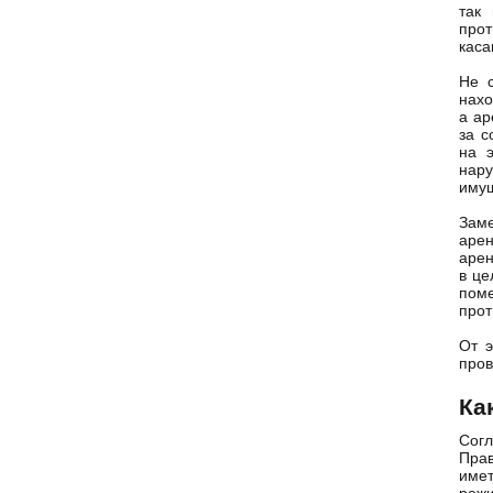
так
про
каса
Не с
нахо
а ар
за с
на э
нар
имущ
Зам
аре
арен
в це
пом
про
От э
про
Ка
Согл
Пра
имет