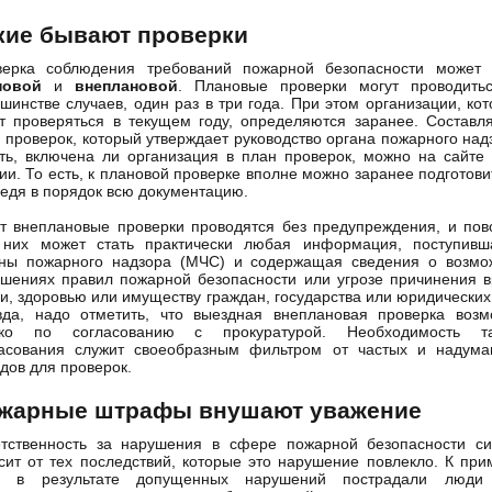
кие бывают проверки
верка соблюдения требований пожарной безопасности может 
новой
и
внеплановой
. Плановые проверки могут проводитьс
шинстве случаев, один раз в три года. При этом организации, ко
т проверяться в текущем году, определяются заранее. Составл
 проверок, который утверждает руководство органа пожарного над
ть, включена ли организация в план проверок, можно на сайт
ии. То есть, к плановой проверке вполне можно заранее подготови
едя в порядок всю документацию.
т внеплановые проверки проводятся без предупреждения, и по
 них может стать практически любая информация, поступивш
аны пожарного надзора (МЧС) и содержащая сведения о возмо
шениях правил пожарной безопасности или угрозе причинения 
и, здоровью или имуществу граждан, государства или юридических
вда, надо отметить, что выездная внеплановая проверка возм
ько по согласованию с прокуратурой. Необходимость та
ласования служит своеобразным фильтром от частых и надума
дов для проверок.
жарные штрафы внушают уважение
етственность за нарушения в сфере пожарной безопасности си
сит от тех последствий, которые это нарушение повлекло. К при
и в результате допущенных нарушений пострадали люди