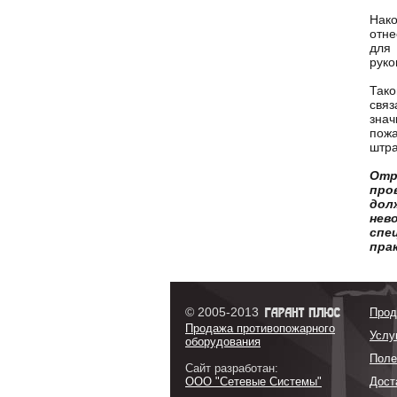
Нако
отне
для
руко
Так
связ
зна
пож
штр
Отр
про
дол
нев
спе
пра
© 2005-2013
Прод
Продажа противопожарного
Услу
оборудования
Поле
Сайт разработан:
ООО "Сетевые Системы"
Дост