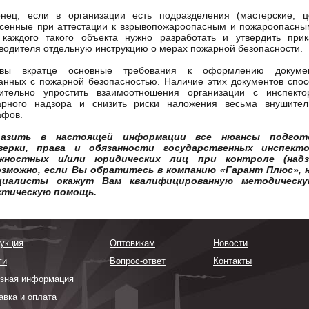
нец, если в организации есть подразделения (мастерские, ц
сенные при аттестации к взрывопожароопасным и пожароопасны
 каждого такого объекта нужно разработать и утвердить прик
водителя отдельную инструкцию о мерах пожарной безопасности.
овы вкратце основные требования к оформлению докумен
анных с пожарной безопасностью. Наличие этих документов спо
чительно упростить взаимоотношения организации с инспекто
арного надзора и снизить риски наложения весьма внушител
афов.
азить в настоящей информации все нюансы подгот
верки, права и обязанности государственных инспекто
жностных и/или юридических лиц при контроле (надз
озможно, если Вы обратитесь в компанию «Гарант Плюс», 
циалисты окажут Вам квалифицированную методическ
ктическую помощь.
укция
Оптовикам
Новости
ги
Вопрос-ответ
Контакты
зная информация
авка и оплата