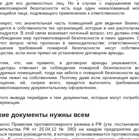
 и для его должностных лиц. Но в случае с нарушением пр
тивопожарной безопасности есть еще один немаловажный мом
ющийся лица, подлежащего привлечению к ответственности.
екрет, что значительная часть помещений для ведения бизне
дится в собственности тех организаций, которые в них располага
ендуется. В этой связи возникает логичный вопрос: кто должен отв
облюдение мер противопожарной безопасности в таких зданиях. 
тот вопрос четко прописан в законодательстве: ответственнос
ушение требований пожарной безопасности несут собствен
ества, если иное прямо не установлено договором аренды.
етим, что, как правило, в договорах аренды указывается,
ндаторы отвечают за соблюдение пожарной безопасности вн
дуемых помещений, тогда как забота о пожарной безопасности з
лом лежит на собственнике. Поэтому даже если организация аре
ещение, ей, скорее всего, придется выполнять требовани
тивопожарному документальному оформлению.
того вывода перейдем к тем документам, которые могут потреб
веряющие.
кие документы нужны всем
асно Правилам противопожарного режима в РФ (утв. постановл
вительства РФ от 25.04.12 № 390) на каждом предприятии до
ься приказ руководителя, в котором устанавливается противопож