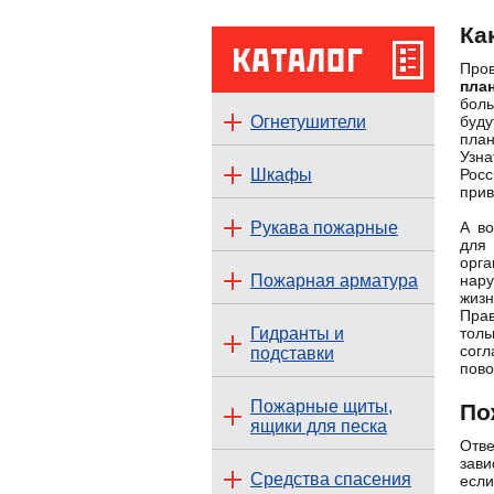
Ка
Про
пла
боль
Огнетушители
буду
план
Узна
Шкафы
Росс
прив
Рукава пожарные
А во
для
орг
Пожарная арматура
нару
жизн
Пра
Гидранты и
тол
сог
подставки
пово
Пожарные щиты,
По
ящики для песка
Отв
зави
Средства спасения
есл