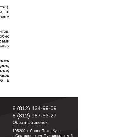
еха),
м, то
азом
тов,
собно
рами
ьных
овки
ров,
оре)
наши
ую и
8 (812) 434-99-09
8 (812) 987-53-27
Обратный звонок
195200, г. Санкт-Петербург,
г. Сестрорецк, ул. Пушкинская, д. 6