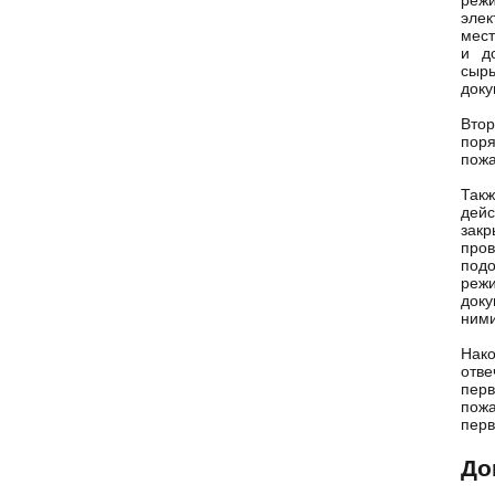
режи
элек
мест
и д
сырь
доку
Втор
поря
пожа
Такж
дейс
закр
пров
под
режи
доку
ними
Нако
отве
пер
пожа
перв
До