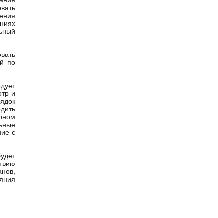
вания
овать
нения
ниях
льный
овать
ий по
едует
отр и
рядок
рдить
рном
льные
ние с
будет
ствию
нов,
ояния