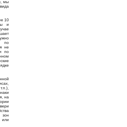
и, мы
вида
ее 10
ны и
лучае
ышает
нужно
а по
ся не
и по
енном
еские
ядке
енной
сах,
.п.),
наки
я, на
гории
двери
ства
 зон
 или