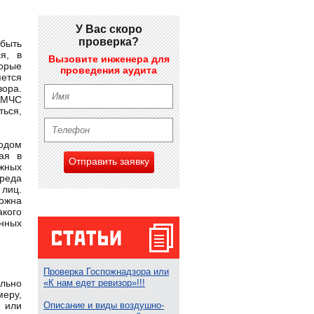
У Вас скоро
проверка?
быть
я, в
Вызовите инженера для
торые
проведения аудита
яется
зора.
е МЧС
ться,
водом
ая в
Отправить заявку
жных
вреда
 лиц.
ожна
кого
нных
Проверка Госпожнадзора или
льно
«К нам едет ревизор»!!!
меру,
 или
Описание и виды воздушно-