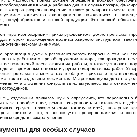
м. В частности, приказ должен определять порядок обесточи
трооборудования в конце рабочего дня и в случае пожара, фиксир
а, в которых разрешено курение, а также регулировать места хра
опустимое количество единовременно находящихся в помеще
я, полуфабрикатов и готовой продукции. Это первый обязате
мент.
ой «противопожарный» приказ руководителя должен регламентир
док и сроки прохождения противопожарного инструктажа, занят
рно-техническому минимуму.
е организация должна регламентировать вопросы о том, как сл
твовать работникам при обнаружении пожара, как проводить осм
ытие помещений после окончания работы, а также установить по
едения временных огневых и других пожароопасных работ. Утве
обные регламенты можно как в общем приказе о противопожа
ме, так и в отдельных документах. Мы рекомендуем делать отде
менты — это облегчит контроль за их актуальностью и ознакомле
 сотрудников.
нец, отдельным приказом нужно определить, кто персонально 
чать за приобретение, ремонт, сохранность и готовность к дей
вичных средств пожаротушения (огнетушителей, пожарных кра
рных щитов и т.п.), а так же учет проверок наличия и сост
ичных средств пожаротушения.
кументы для особых случаев