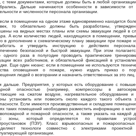
, с теми документами, которые должны быть в любой организаци
обрались. Дальше начинаются особенности в зависимости от 
ельности и численности персонала организации.
 если в помещении на одном этаже единовременно находится бол
овек, то обязательно должны быть разработаны, утвержде
шены на видных местах планы или схемы эвакуации людей в с
ра. А если количество людей, находящихся в помещении, прев
то в дополнение к схематическому плану эвакуации при пожаре 
работать и утвердить инструкцию о действиях персонал
печению безопасной и быстрой эвакуации. При этом полагает
е одного раза в полугодие проводить практические тренировк
уации всех работников, и обязательной фиксацией в установл
дке. Еще один нюанс: если в помещении не используются технич
дства оповещения о пожаре, нужно издать приказ о пор
ещения людей о возгорании и назначить ответственных за это лиц.
 дальше. Предприятия, у которых есть оборудование с повыш
арной опасностью (например, компрессоры в автосерви
тающие на сжатом воздухе, нагревательное оборудование и т
жны установить или повесить около каждого такого объекта з
пасности. Если имеются производственные и складские помещени
ях таких помещений необходимо разместить информацию о кате
вопожарной и пожарной опасности, а также указать на каждой 
сс зоны, который определяется по правилам устрой
ктроустановок (ПЭУ). Класс взрывоопасных и пожароопасных
еделяют технологи совместно с электриками проектной
луатирующей организации.