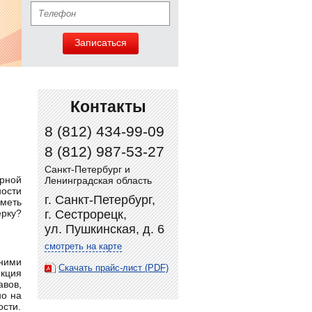
Записаться
Контакты
8 (812) 434-99-09
8 (812) 987-53-27
Санкт-Петербург и
арной
Ленинградская область
ости
г. Санкт-Петербург,
меть
ерку?
г. Сестрорецк,
ул. Пушкинская, д. 6
смотреть на карте
ними
Скачать прайс-лист (PDF)
екция
авов,
но на
ости.