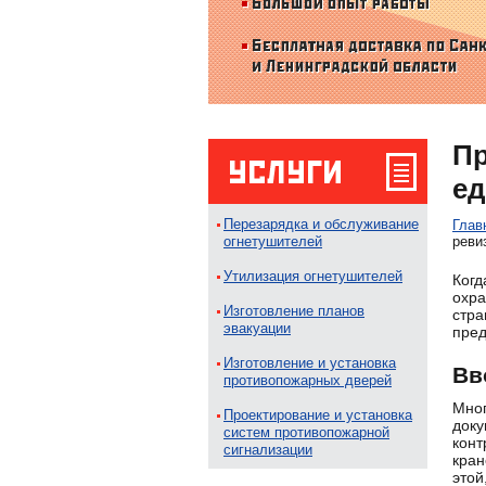
Пр
ед
Перезарядка и обслуживание
Глав
огнетушителей
ревиз
Утилизация огнетушителей
Когд
охр
Изготовление планов
стр
эвакуации
пред
Изготовление и установка
Вв
противопожарных дверей
Мно
Проектирование и установка
доку
систем противопожарной
конт
сигнализации
кран
этой