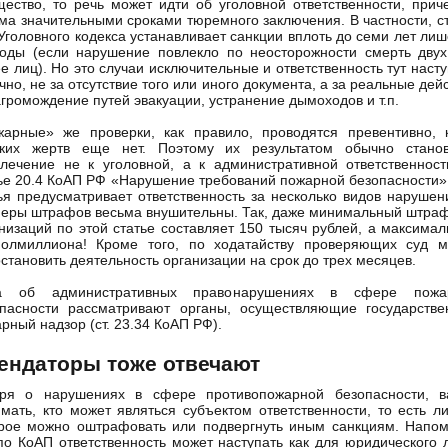
ество, то речь может идти об уголовной ответственности, прич
ма значительными сроками тюремного заключения. В частности, с
Уголовного кодекса устанавливает санкции вплоть до семи лет ли
оды (если нарушение повлекло по неосторожности смерть дву
е лиц). Но это случаи исключительные и ответственность тут насту
чно, не за отсутствие того или иного документа, а за реальные дей
громождение путей эвакуации, устранение дымоходов и т.п.
арные» же проверки, как правило, проводятся превентивно, 
аких жертв еще нет. Поэтому их результатом обычно станов
лечение не к уголовной, а к административной ответственнос
ье 20.4 КоАП РФ «Нарушение требований пожарной безопасности»
ья предусматривает ответственность за несколько видов нарушен
еры штрафов весьма внушительны. Так, даже минимальный штра
низаций по этой статье составляет 150 тысяч рублей, а максима
олмиллиона! Кроме того, по ходатайству проверяющих суд м
становить деятельность организации на срок до трех месяцев.
а об административных правонарушениях в сфере пожа
опасности рассматривают органы, осуществляющие государстве
рный надзор (ст. 23.34 КоАП РФ).
ендаторы тоже отвечают
оря о нарушениях в сфере противопожарной безопасности, в
мать, кто может являться субъектом ответственности, то есть л
рое можно оштрафовать или подвергнуть иным санкциям. Напо
по КоАП ответственность может наступать как для юридического 