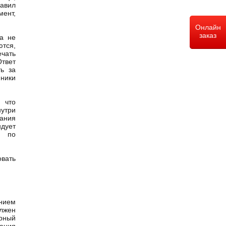
авил
ент,
Онлайн
заказ
са не
ются,
ечать
Ответ
ть за
ники
 что
утри
дания
ндует
я по
овать
ением
лжен
арный