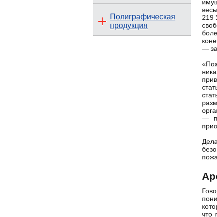
имущ
весь
Полиграфическая
219 
продукция
своб
боле
коне
— за
«Пож
ник
прив
стат
стат
разм
орга
— п
прио
Дел
без
пожа
Ар
Гов
пони
кото
что 