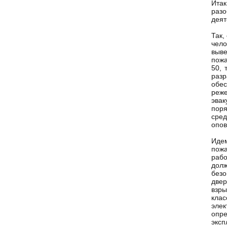
Итак
раз
деят
Так,
чел
выве
пожа
50, 
раз
обес
реж
эвак
поря
сре
опов
Идем
пож
рабо
дол
безо
двер
взры
кла
эле
опр
эксп