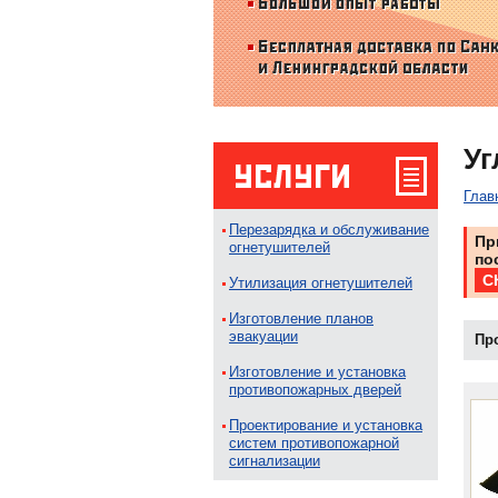
Уг
Глав
Перезарядка и обслуживание
Пр
огнетушителей
по
С
Утилизация огнетушителей
Изготовление планов
эвакуации
Пр
Изготовление и установка
противопожарных дверей
Проектирование и установка
систем противопожарной
сигнализации