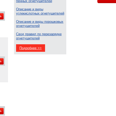
пенных огнетушителей
Описание и виды
углекислотных огнетушителей
ь
Описание и виды порошковых
огнетушителей
Свод правил по перезарядке
огнетушителей
Подробнее >>
ь
ь