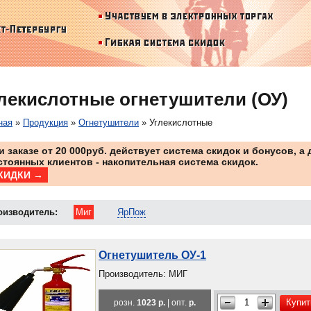
лекислотные огнетушители (ОУ)
ная
»
Продукция
»
Огнетушители
»
Углекислотные
и заказе от 20 000руб. действует система скидок и бонусов, а 
стоянных клиентов - накопительная система скидок.
КИДКИ →
оизводитель:
Миг
ЯрПож
Огнетушитель ОУ-1
Производитель: МИГ
Купит
розн.
1023 р.
| опт.
р.