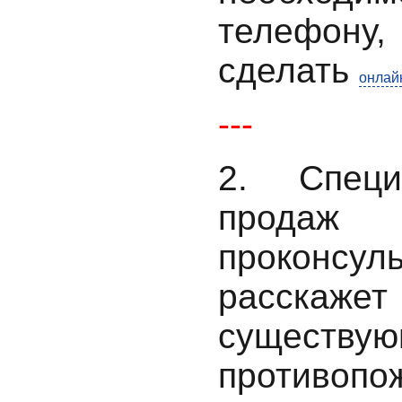
телефону
сделать
онлай
---
2. Специ
продаж
проконсу
расс
существу
противопо