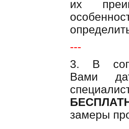
их преи
особенно
определить
---
3. В сог
Вами да
специалис
БЕСПЛАТ
замеры пр