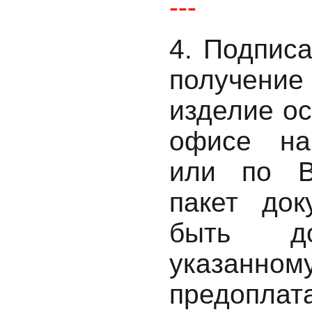
---
4. Подпис
получение
изделие о
офисе на
или по В
пакет док
быть до
указанном
предоплат