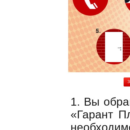
З
1. Вы обр
«Гарант П
необходим