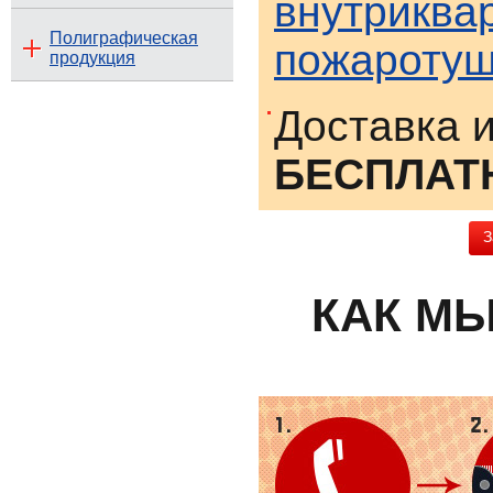
внутриква
Полиграфическая
пожароту
продукция
Доставка 
БЕСПЛАТ
З
КАК М