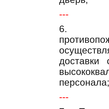
---
6. У
противоп
осуществ
доставки 
высококва
персонала
---