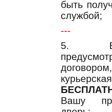
быть полу
службой;
---
5. В
предусмот
догово
курьерс
БЕСПЛАТ
Вашу про
дверь;