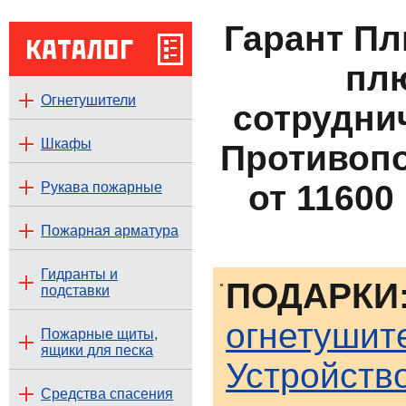
Гарант П
пл
Огнетушители
сотруднич
Шкафы
Противоп
от 11600
Рукава пожарные
Пожарная арматура
Гидранты и
ПОДАРКИ
подставки
огнетушит
Пожарные щиты,
ящики для песка
Устройств
Средства спасения