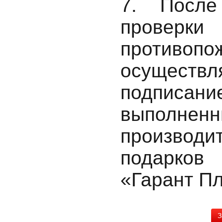
7. После
провер
противопо
осуществл
подпис
выполне
производ
подарков
«Гарант П
З