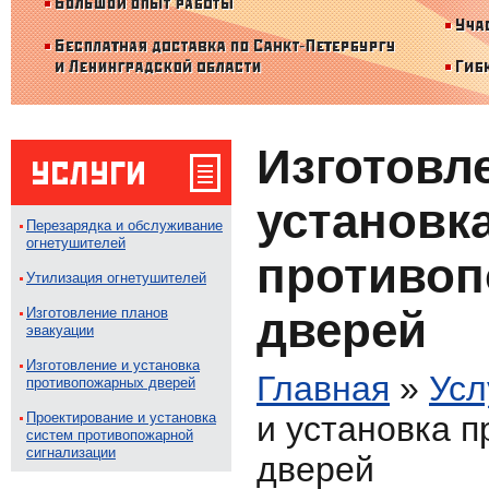
Изготовл
установк
Перезарядка и обслуживание
огнетушителей
противо
Утилизация огнетушителей
дверей
Изготовление планов
эвакуации
Изготовление и установка
Главная
»
Усл
противопожарных дверей
Проектирование и установка
и установка 
систем противопожарной
сигнализации
дверей