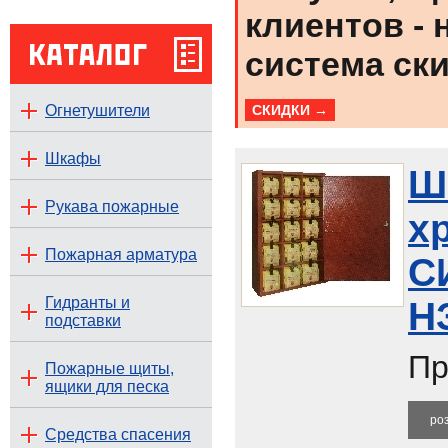
клиентов -
система ски
Огнетушители
СКИДКИ →
Шкафы
Ш
Рукава пожарные
х
Пожарная арматура
С
Гидранты и
Н
подставки
Пр
Пожарные щиты,
ящики для песка
ро
Средства спасения