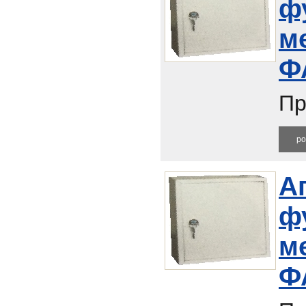
ф
м
Ф
Пр
ро
А
ф
м
Ф