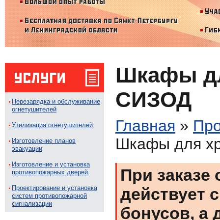
Шкафы дл
СИЗОД
Перезарядка и обслуживание
огнетушителей
Главная
»
Про
Утилизация огнетушителей
Шкафы для х
Изготовление планов
эвакуации
Изготовление и установка
При заказе 
противопожарных дверей
Проектирование и установка
действует с
систем противопожарной
сигнализации
бонусов, а