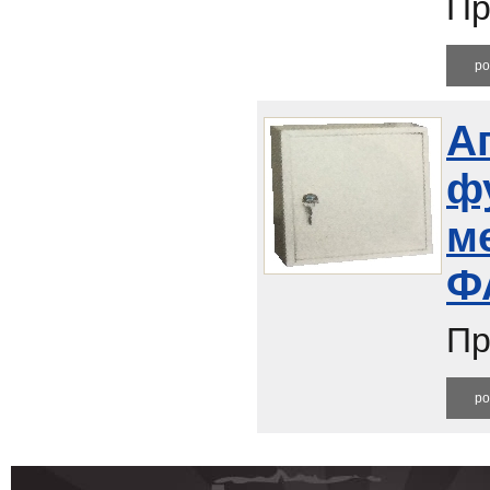
Пр
ро
А
ф
м
Ф
Пр
ро