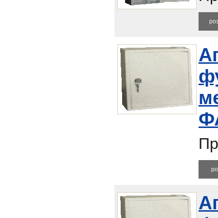
ро
А
ф
м
Ф
Пр
ро
А