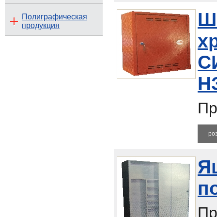
Ш
Полиграфическая
продукция
х
С
Н
Пр
ро
Я
п
Пр