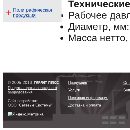
Технические
Полиграфическая
Рабочее давл
продукция
Диаметр, мм:
Масса нетто, 
© 2005-2013
Продукция
Опт
Продажа противопожарного
Услуги
Воп
оборудования
Полезная информация
Сайт разработан:
ООО "Сетевые Системы"
Доставка и оплата