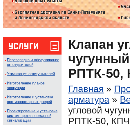
Клапан у
чугунный 
Перезарядка и обслуживание
огнетушителей
РПТК-50, 
Утилизация огнетушителей
Изготовление планов
Главная
»
Про
эвакуации
арматура
»
В
Изготовление и установка
противопожарных дверей
угловой чугун
Проектирование и установка
систем противопожарной
РПТК-50, КПЧ
сигнализации